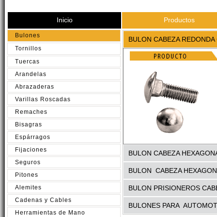
Inicio
Productos
Bulones
BULON CABEZA REDONDA
Tornillos
Tuercas
Arandelas
Abrazaderas
Varillas Roscadas
Remaches
Bisagras
Espárragos
Fijaciones
BULON CABEZA HEXAGON
Seguros
BULON CABEZA HEXAGON
Pitones
Alemites
BULON PRISIONEROS CAB
Cadenas y Cables
BULONES PARA AUTOMO
Herramientas de Mano