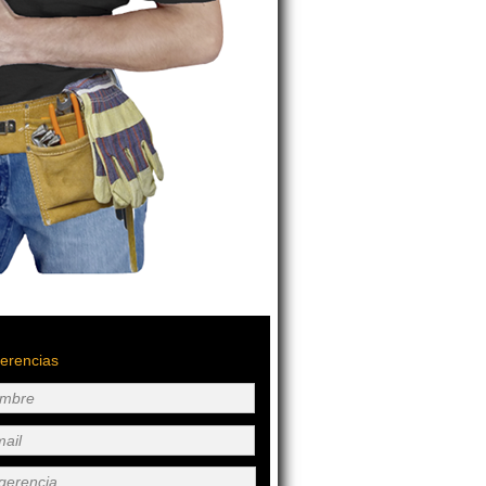
erencias
mbre
mail
gerencia