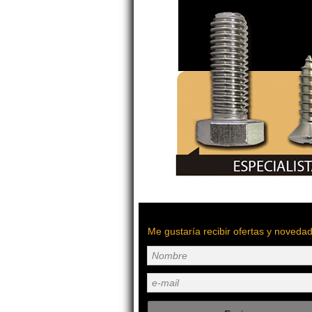
Me gustaría recibir ofertas y noveda
Nombre
e-mail