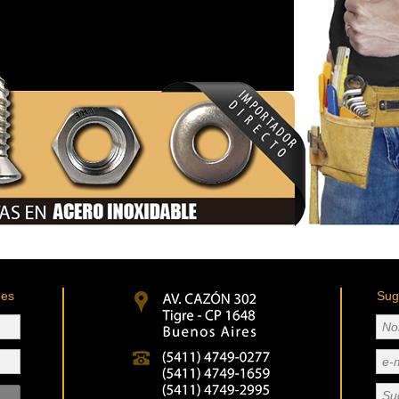
des
Sug
No
e-
Su